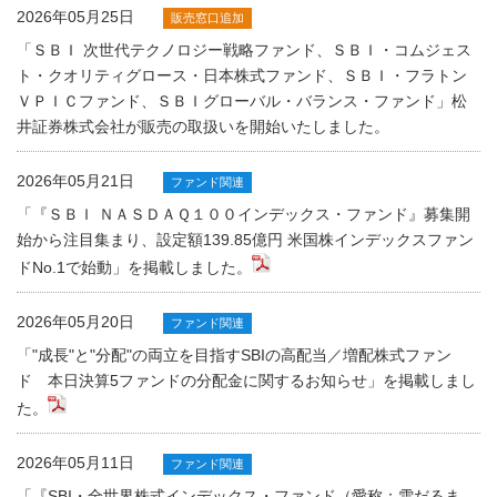
2026年05月25日
販売窓口追加
「ＳＢＩ 次世代テクノロジー戦略ファンド、ＳＢＩ・コムジェス
ト・クオリティグロース・日本株式ファンド、ＳＢＩ・フラトン
ＶＰＩＣファンド、ＳＢＩグローバル・バランス・ファンド」松
井証券株式会社が販売の取扱いを開始いたしました。
2026年05月21日
ファンド関連
「『ＳＢＩ ＮＡＳＤＡＱ１００インデックス・ファンド』募集開
始から注目集まり、設定額139.85億円 米国株インデックスファン
ドNo.1で始動」を掲載しました。
2026年05月20日
ファンド関連
「"成長"と"分配"の両立を目指すSBIの高配当／増配株式ファン
ド 本日決算5ファンドの分配金に関するお知らせ」を掲載しまし
た。
2026年05月11日
ファンド関連
「『SBI・全世界株式インデックス・ファンド（愛称：雪だるま