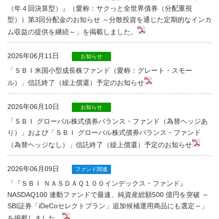
（年４回決算型）』（愛称：サクっと全世界債券（分配重視
型））第3回分配金のお知らせ ～分散投資を通じた定期的なインカ
ム収益の提供を継続～」を掲載しました。
2026年06月11日
お知らせ
「ＳＢＩ米国小型成長株ファンド（愛称：グレート・スモー
ル）」信託終了（繰上償還）予定のお知らせ
2026年06月10日
お知らせ
「ＳＢＩ グローバル株式債券バランス・ファンド（為替ヘッジあ
り）」および「ＳＢＩ グローバル株式債券バランス・ファンド
（為替ヘッジなし）」信託終了（繰上償還）予定のお知らせ
2026年06月09日
ファンド関連
「『ＳＢＩ ＮＡＳＤＡＱ１００インデックス・ファンド』
NASDAQ100 連動ファンドで最速、純資産総額500 億円を突破 ～
SBI証券「iDeCoセレクトプラン」追加候補運用商品にも選定～」
を掲載しました。