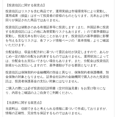
【投資信託に関する留意点】
投資信託はリスクを含む商品です。運用実績は市場環境等により変動し、
運用成果（損益）はすべて投資者の皆様のものとなります。元本および利
回りが保証された商品ではありません。
投資信託は値動きのある有価証券等に投資します（また、外国証券に投資
する投資信託にはこの他に為替変動リスクもあります。）ので基準価額は
変動し、投資元本を割り込むことがあります。投資信託の基準価額に影響
を与える主なリスクは、各ファンド情報ページの「基本情報」よりご確認
いただけます。
分配金額は、収益分配方針に基づいて委託会社が決定しますので、あらか
じめ一定の額の分配をお約束するものではありません。運用状況によって
は、分配金をお支払いできない場合もあります。また、分配金は投資信託
財産からお支払いしますので、基準価額が下がる要因となります。
投資信託は保険契約や金融機関の預金と異なり、保険契約者保護機構、預
金保険の対象となりません。証券会社以外の金融機関で購入された投資信
託は、投資者保護基金の支払い対象にはなりません。
ご購入の際には必ず投資信託説明書（交付目論見書）をお受け取りにな
り、内容をご確認の上ご自身でご判断ください。
【当資料に関する留意点】
当資料は、信頼できると考えられる情報に基づいて作成しておりますが、
情報の正確性、完全性を保証するものではありません。