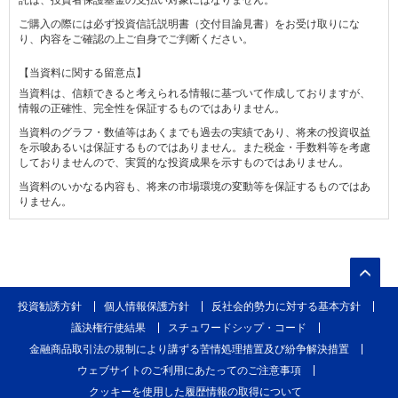
託は、投資者保護基金の支払い対象にはなりません。
ご購入の際には必ず投資信託説明書（交付目論見書）をお受け取りにな
り、内容をご確認の上ご自身でご判断ください。
【当資料に関する留意点】
当資料は、信頼できると考えられる情報に基づいて作成しておりますが、
情報の正確性、完全性を保証するものではありません。
当資料のグラフ・数値等はあくまでも過去の実績であり、将来の投資収益
を示唆あるいは保証するものではありません。また税金・手数料等を考慮
しておりませんので、実質的な投資成果を示すものではありません。
当資料のいかなる内容も、将来の市場環境の変動等を保証するものではあ
りません。
投資勧誘方針
個人情報保護方針
反社会的勢力に対する基本方針
議決権行使結果
スチュワードシップ・コード
金融商品取引法の規制により講ずる苦情処理措置及び紛争解決措置
ウェブサイトのご利用にあたってのご注意事項
クッキーを使用した履歴情報の取得について