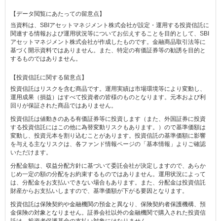
【データ閲覧にあたっての留意点】
当資料は、SBIアセットマネジメント株式会社が設定・運用する投資信託に
関連する情報および運用状況等についてお伝えすることを目的として、SBI
アセットマネジメント株式会社が作成したものです。金融商品取引法等に
基づく開示資料ではありません。また、特定の有価証券等の勧誘を目的と
するものではありません。
【投資信託に関する留意点】
投資信託はリスクを含む商品です。運用実績は市場環境等により変動し、
運用成果（損益）はすべて投資者の皆様のものとなります。元本および利
回りが保証された商品ではありません。
投資信託は値動きのある有価証券等に投資します（また、外国証券に投資
する投資信託にはこの他に為替変動リスクもあります。）ので基準価額は
変動し、投資元本を割り込むことがあります。投資信託の基準価額に影響
を与える主なリスクは、各ファンド情報ページの「基本情報」よりご確認
いただけます。
分配金額は、収益分配方針に基づいて委託会社が決定しますので、あらか
じめ一定の額の分配をお約束するものではありません。運用状況によって
は、分配金をお支払いできない場合もあります。また、分配金は投資信託
財産からお支払いしますので、基準価額が下がる要因となります。
投資信託は保険契約や金融機関の預金と異なり、保険契約者保護機構、預
金保険の対象となりません。証券会社以外の金融機関で購入された投資信