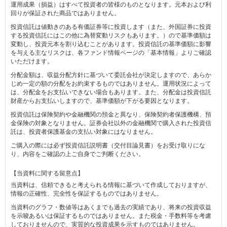
運用成果（損益）はすべて投資者の皆様のものとなります。元本および利
回りが保証された商品ではありません。
投資信託は値動きのある有価証券等に投資します（また、外国証券に投資
する投資信託にはこの他に為替変動リスクもあります。）ので基準価額は
変動し、投資元本を割り込むことがあります。投資信託の基準価額に影響
を与える主なリスクは、各ファンド情報ページの「基本情報」よりご確認
いただけます。
分配金額は、収益分配方針に基づいて委託会社が決定しますので、あらか
じめ一定の額の分配をお約束するものではありません。運用状況によって
は、分配金をお支払いできない場合もあります。また、分配金は投資信託
財産からお支払いしますので、基準価額が下がる要因となります。
投資信託は保険契約や金融機関の預金と異なり、保険契約者保護機構、預
金保険の対象となりません。証券会社以外の金融機関で購入された投資信
託は、投資者保護基金の支払い対象にはなりません。
ご購入の際には必ず投資信託説明書（交付目論見書）をお受け取りにな
り、内容をご確認の上ご自身でご判断ください。
【当資料に関する留意点】
当資料は、信頼できると考えられる情報に基づいて作成しておりますが、
情報の正確性、完全性を保証するものではありません。
当資料のグラフ・数値等はあくまでも過去の実績であり、将来の投資収益
を示唆あるいは保証するものではありません。また税金・手数料等を考慮
しておりませんので、実質的な投資成果を示すものではありません。