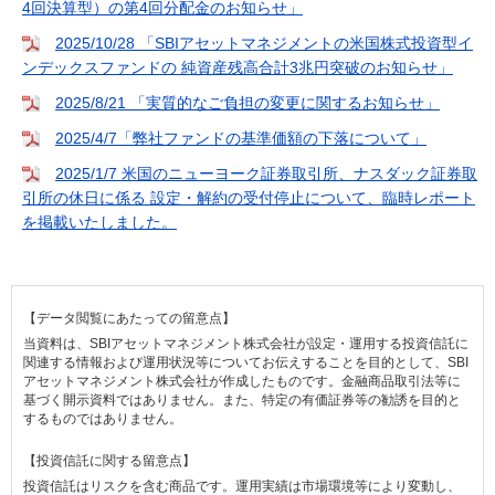
4回決算型）の第4回分配金のお知らせ」
2025/10/28 「SBIアセットマネジメントの米国株式投資型イ
ンデックスファンドの 純資産残高合計3兆円突破のお知らせ」
2025/8/21 「実質的なご負担の変更に関するお知らせ」
2025/4/7「弊社ファンドの基準価額の下落について」
2025/1/7 米国のニューヨーク証券取引所、ナスダック証券取
引所の休日に係る 設定・解約の受付停止について、臨時レポート
を掲載いたしました。
【データ閲覧にあたっての留意点】
当資料は、SBIアセットマネジメント株式会社が設定・運用する投資信託に
関連する情報および運用状況等についてお伝えすることを目的として、SBI
アセットマネジメント株式会社が作成したものです。金融商品取引法等に
基づく開示資料ではありません。また、特定の有価証券等の勧誘を目的と
するものではありません。
【投資信託に関する留意点】
投資信託はリスクを含む商品です。運用実績は市場環境等により変動し、